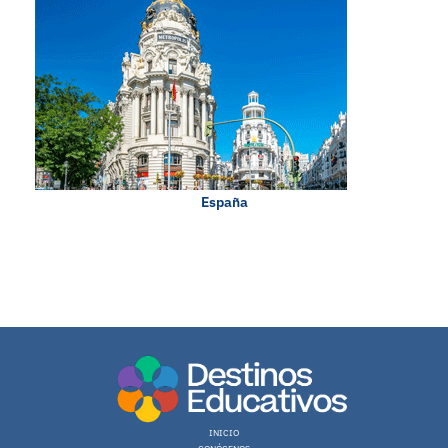
España
0 en linea 12 Hoy 44 Ayer 333 Semana 371 Mes 7682 Año 7682 Total
Registro: 263 (13.07.2026)
INICIO