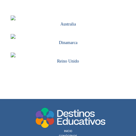
Australia
Dinamarca
Reino Unido
0 en linea 60 Hoy 48 Ayer 276 Semana 314 Mes 7625 Año 7625 Total
Registro: 263 (13.07.2026)
INICIO
CONÓCENOS