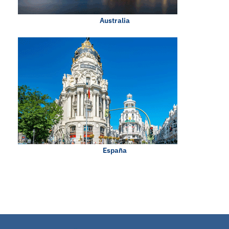
Australia
España
0 en linea 52 Hoy 48 Ayer 268 Semana 306 Mes 7617 Año 7617 Total
Registro: 263 (13.07.2026)