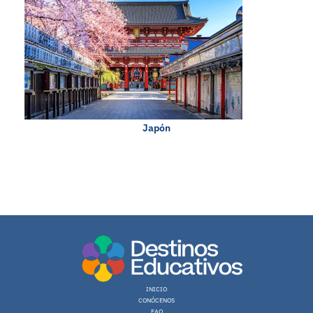
Japón
0 en linea 1 Hoy 61 Ayer 278 Semana 316 Mes 7627 Año 7627 Total
Registro: 263 (13.07.2026)
INICIO
CONÓCENOS
FAQ