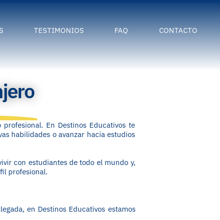
S
TESTIMONIOS
FAQ
CONTACTO
Canada
Cursos de verano
Nueva Zelanda
Secundaria y prepara
njero
Estados Unidos
Escuelas públicas o pr
con estancia en fami
Francia
Boarding school (inter
Suiza
 profesional. En Destinos Educativos te
as habilidades o avanzar hacia estudios
Idiomas
Alemania
Educación superior e
vir con estudiantes de todo el mundo y,
Australia
extranjero
il profesional.
Dinamarca
Colleges
Reino Unido
Universidades
llegada, en Destinos Educativos estamos
Irlanda