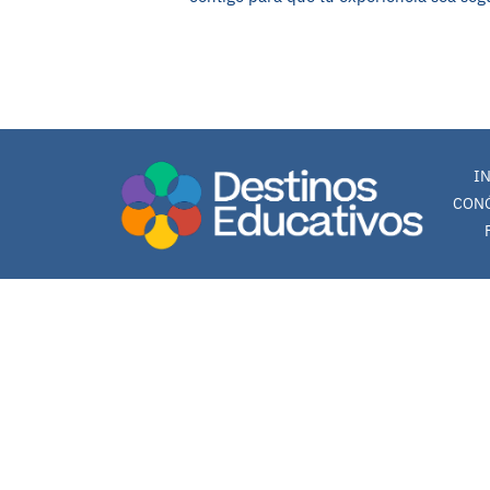
0 en linea 19 Hoy 17 Ayer 125 Semana 149 Mes 2784 Año 2784 Total
Registro: 74 (16.07.2026)
I
CON