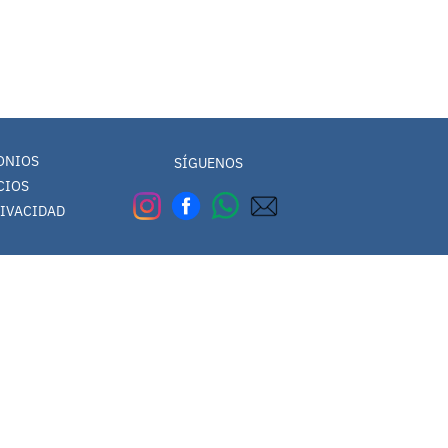
Estudia y trabaja
España
Programas de corta du
Noruega
Suecia
Japón
ONIOS
SÍGUENOS
CIOS
RIVACIDAD